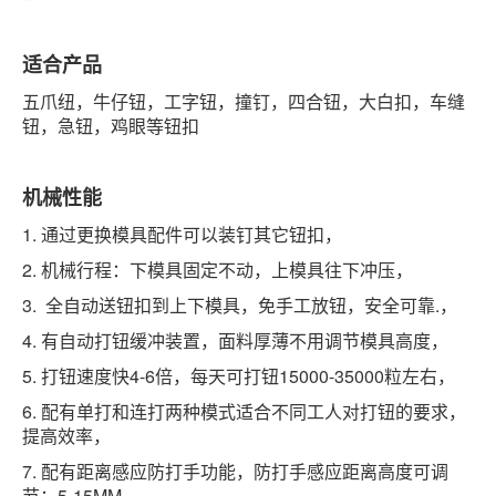
适合产品
五爪纽，牛仔钮，工字钮，撞钉，四合钮，大白扣，车缝
钮，急钮，鸡眼等钮扣
机械性能
1. 通过更换模具配件可以装钉其它钮扣，
2. 机械行程：下模具固定不动，上模具往下冲压，
3.
全自动送钮扣到上下模具，免手工放钮，安全可靠.，
4. 有自动打钮缓冲装置，面料厚薄不用调节模具高度，
5. 打钮速度快4-6倍，每天可打钮15000-35000粒左右，
6. 配有单打和连打两种模式适合不同工人对打钮的要求，
提高效率，
7. 配有距离感应防打手功能，防打手感应距离高度可调
节：5-15MM，